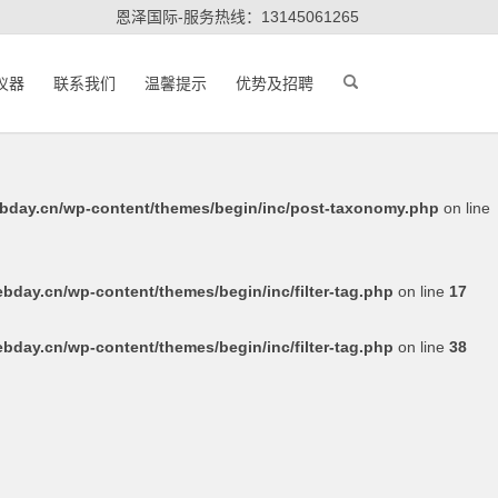
恩泽国际-服务热线：‭13145061265‬
ze.webday.cn/wp-content/themes/begin/inc/post-taxonomy.php
仪器
联系我们
温馨提示
优势及招聘
.webday.cn/wp-content/themes/begin/inc/post-taxonomy.php
on
day.cn/wp-content/themes/begin/inc/post-taxonomy.php
on line
day.cn/wp-content/themes/begin/inc/filter-tag.php
on line
17
day.cn/wp-content/themes/begin/inc/filter-tag.php
on line
38