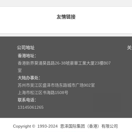
友情链接
公司地址
关
香港地址：
香港新界葵涌葵昌路26-38唬豪華工業大厦23樓B07
室
大陆办事处：
苏州市吴江区盛泽市场东路城市广场902室
上海市松江区书海路1508号
联系电话：
‭13145061265‬
Copyright © 1993-2024
恩泽国际集团（香港）有限公司