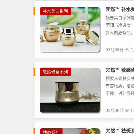
梵然™ 补水
补水美白系列
摘要美白系列
莹润与净透度
多人的必备品，
03月06日
2,
梵然™ 敏感
敏感修复系列
摘要从修复皮
有害物质，增
干燥，对外界环
03月06日
1,
梵然™ 祛斑
祛斑系列