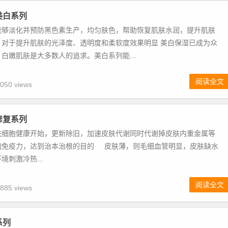
美白系列
能够淡化并预防黑色素生产，均匀肤色，帮助恢复肌肤水润，提升肌肤
，对于提升肌肤的光泽度、透明度和柔软度效果明显 美白保湿已成为众
白嫩肌肤是大多数人的追求。美白系列能...
阅读全文
050 views
修复系列
肤细胞健康开始，更新除旧，加速皮肤代谢同时代谢掉皮肤内重金属等
加免疫力，达到治本治根的目的 皮肤薄，则毛细血管明显，皮肤缺水
境刺激冷热...
阅读全文
885 views
系列