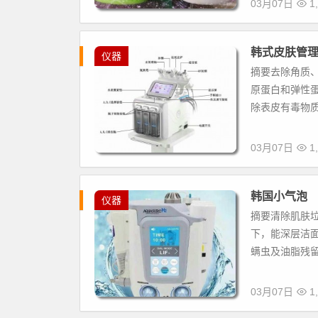
03月07日
1,
韩式皮肤管
仪器
摘要去除角质
原蛋白和弹性蛋
除表皮有毒物质
03月07日
1,
韩国小气泡
仪器
摘要清除肌肤
下，能深层洁
螨虫及油脂残留物
03月07日
1,