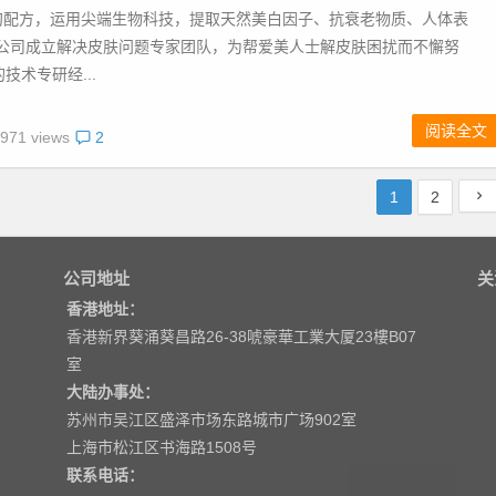
甸配方，运用尖端生物科技，提取天然美白因子、抗衰老物质、人体表
公司成立解决皮肤问题专家团队，为帮爱美人士解皮肤困扰而不懈努
技术专研经...
阅读全文
971 views
2
1
2
公司地址
关
香港地址：
香港新界葵涌葵昌路26-38唬豪華工業大厦23樓B07
室
大陆办事处：
苏州市吴江区盛泽市场东路城市广场902室
上海市松江区书海路1508号
联系电话：