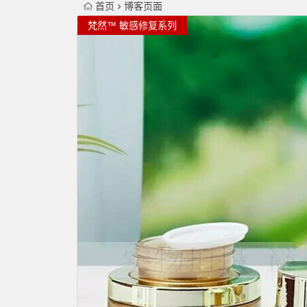
首页
博客页面
梵然™ 祛斑系列