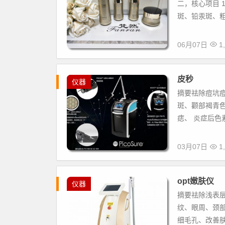
二，核心项目 
斑、铅汞斑、粗
06月07日
1,
皮秒
仪器
摘要祛除痘坑
斑、颧部褐青
痣、 炎症后色
03月07日
1,
opt嫩肤仪
仪器
摘要祛除浅表层
纹、眼周、颈部
细毛孔、改善肤