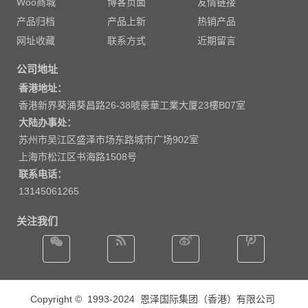
Woo商城
博客页面
友情链接
产品归档
产品上新
热销产品
网址收藏
联系方式
近期留言
公司地址
香港地址：
香港新界葵涌葵昌路26-38唬豪華工業大厦23樓B07室
大陆办事处：
苏州市吴江区盛泽市场东路城市广场902室
上海市松江区书海路1508号
联系电话：
‭13145061265‬
关注我们
Copyright © 1993-2024
恩泽国际集团（香港）有限公司