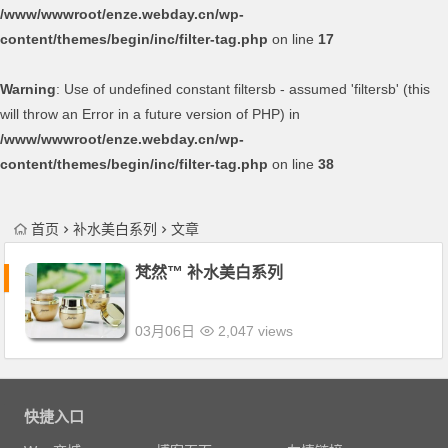
/www/wwwroot/enze.webday.cn/wp-
content/themes/begin/inc/filter-tag.php
on line
17
Warning
: Use of undefined constant filtersb - assumed 'filtersb' (this
will throw an Error in a future version of PHP) in
/www/wwwroot/enze.webday.cn/wp-
content/themes/begin/inc/filter-tag.php
on line
38
首页
补水美白系列
文章
梵然™ 补水美白系列
03月06日
2,047 views
快捷入口